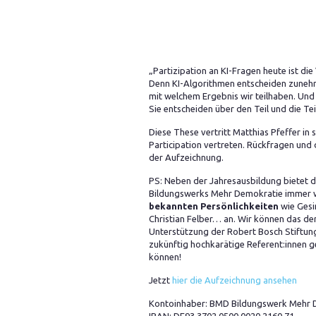
„Partizipation an KI-Fragen heute ist di
Denn KI-Algorithmen entscheiden zunehm
mit welchem Ergebnis wir teilhaben. Und
Sie entscheiden über den Teil und die T
Diese These vertritt Matthias Pfeffer in
Participation vertreten. Rückfragen und 
der Aufzeichnung.
PS: Neben der Jahresausbildung bietet d
Bildungswerks Mehr Demokratie immer 
bekannten Persönlichkeiten
wie Gesi
Christian Felber… an. Wir können das de
Unterstützung der Robert Bosch Stiftun
zukünftig hochkarätige Referent:innen 
können!
Jetzt
hier die Aufzeichnung ansehen
Kontoinhaber: BMD Bildungswerk Mehr 